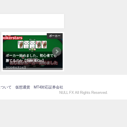
ポーカー
EA一覧
ポーカー始めました。初心者でも
マーチンゲールでFXは勝てるか？
勝てるのか【Spin & Go】
2020年6月2日
2020年6月24日
について
仮想通貨
MT4対応証券会社
NULL FX All Rights Reserved.