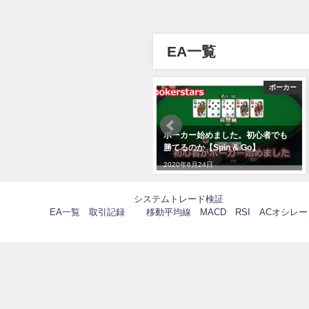
EA一覧
EA一覧
ポーカー
フラクタルとSLDを使用した
ポーカー始めました。初心者でも
EA（USDJPY1時間）
勝てるのか【Spin & Go】
2020年4月24日
2020年6月24日
システムトレード検証
EA一覧
取引記録
移動平均線
MACD
RSI
ACオシレ