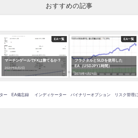
おすすめの記事
EA一覧
EA一覧
マーチンゲールでFXは勝てるか？
フラクタルとSLDを使用した
EA（USDJPY1時間）
2020年6月2日
2020年4月24日
ーター
EA備忘録
インディケーター
バイナリーオプション
リスク管理