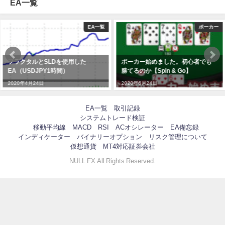
EA一覧
EA一覧
ポーカー
フラクタルとSLDを使用した
ポーカー始めました。初心者でも
EA（USDJPY1時間）
勝てるのか【Spin & Go】
2020年4月24日
2020年6月24日
EA一覧
取引記録
システムトレード検証
移動平均線
MACD
RSI
ACオシレーター
EA備忘録
インディケーター
バイナリーオプション
リスク管理について
仮想通貨
MT4対応証券会社
NULL FX All Rights Reserved.